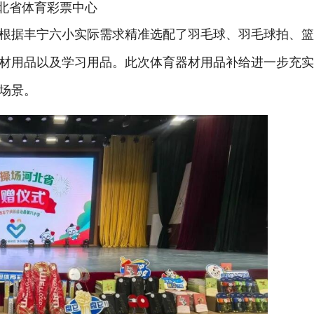
北省体育彩票中心
据丰宁六小实际需求精准选配了羽毛球、羽毛球拍、
材用品以及学习用品。此次体育器材用品补给进一步充
场景。