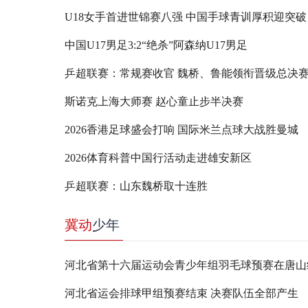
U18女手首进世锦赛八强 中国手球青训厚积迎突破
中国U17男足3:2“绝杀”阿森纳U17男足
乒超联赛：常规赛收官 魏桥、鲁能领衔晋级总决
斯诺克上海大师赛 赵心童止步半决赛
2026香港足球盛会打响 国际米兰点球大战胜曼城
2026体育科普中国行活动走进雄安新区
乒超联赛：山东魏桥取十连胜
冀动
少年
河北省第十六届运动会青少年组羽毛球预赛在唐山
河北省运会排球甲组预赛结束 决赛队伍全部产生