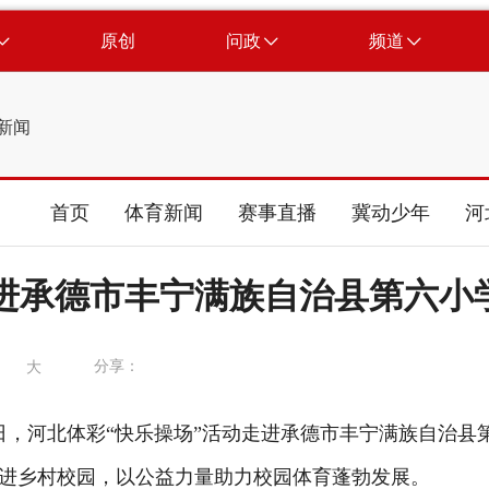
原创
问政
频道
新闻
首页
体育新闻
赛事直播
冀动少年
河
走进承德市丰宁满族自治县第六小
分享：
大
，河北体彩“快乐操场”活动走进承德市丰宁满族自治县
进乡村校园，以公益力量助力校园体育蓬勃发展。