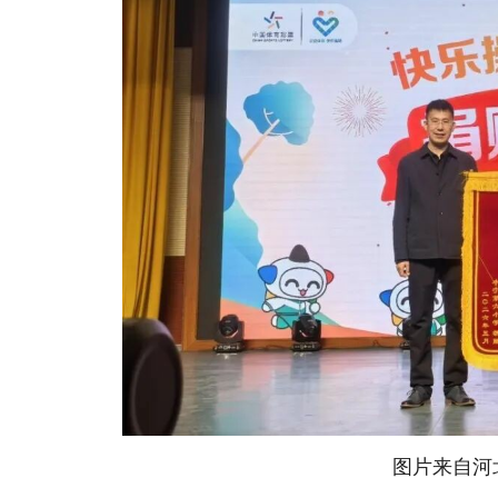
图片来自河