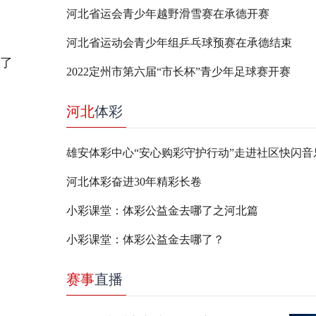
河北省运会青少年越野滑雪赛在承德开赛
篮
河北省运动会青少年组乒乓球预赛在承德结束
实了
2022定州市第六届“市长杯”青少年足球赛开赛
河北
体彩
雄安体彩中心“安心购彩守护行动”走进社区快闪音
河北体彩奋进30年精彩长卷
小彩课堂：体彩公益金去哪了之河北篇
小彩课堂：体彩公益金去哪了？
赛事
直播