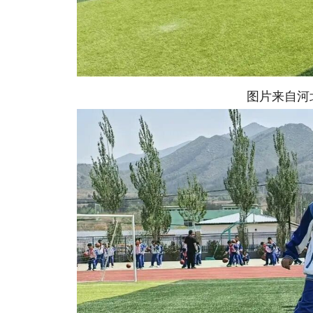
图片来自河