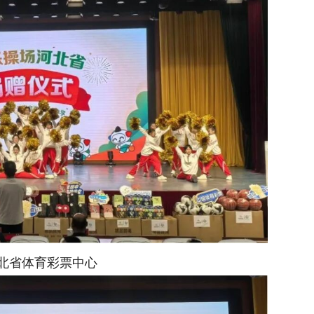
北省体育彩票中心