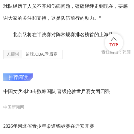
球队经历了人员不齐和伤病问题，磕磕绊绊走到现在，要感
谢大家的关注和支持，这是队伍前行的动力。”
北京队将在半决赛对阵常规赛排名榜首的上海队。
TOP
责任编辑：韩颜
关键词
篮球,CBA,季后赛
推荐阅读
中国女乒3比0击败韩国队 晋级伦敦世乒赛女团四强
中国新闻网
2026年河北省青少年柔道锦标赛在迁安开赛