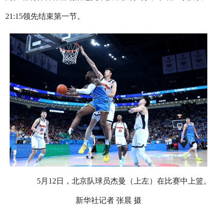
21:15领先结束第一节。
5月12日，北京队球员杰曼（上左）在比赛中上篮。
新华社记者 张晨 摄