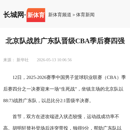
长城网
·
新体育
新体育频道
体育新闻
>
北京队战胜广东队晋级CBA季后赛四强
来源： 新华社
2026-05-13 10:06:56
12日，2025-2026赛季中国男子篮球职业联赛（CBA）季
后赛四分之一决赛迎来一场“生死战”，坐镇主场的北京队以
88:73战胜广东队，以总比分2:1晋级半决赛。
首节，双方在进攻端进入状态较慢，运动战成功率不
高。胡明轩替补登场后连突带投，独得9分，帮助广东队以