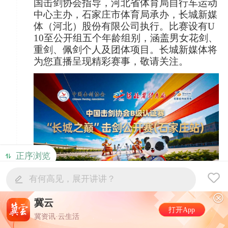
国击剑协会指导，河北省体育局自行车运动
中心主办，石家庄市体育局承办，长城新媒
体（河北）股份有限公司执行。比赛设有U
10至公开组五个年龄组别，涵盖男女花剑、
重剑、佩剑个人及团体项目。长城新媒体将
为您直播呈现精彩赛事，敬请关注。
正序浏览
有何高见，展开讲讲？
冀云
台风“白海豚”7日
打开App
冀资讯·云生活