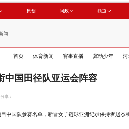
原创
问政
频道
新闻
首页
体育新闻
赛事直播
冀动少年
河
衔中国田径队亚运会阵容
分享：
项目中国队参赛名单，新晋女子链球亚洲纪录保持者赵杰