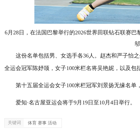
6月28日，在法国巴黎举行的2026世界田联钻石联
邬
这份名单包括男、女选手各36人。赵杰和严子怡之外
全运会冠军陈妤颉，女子100米栏名将吴艳妮，以及
第十五届全运会女子100米栏冠军刘景扬无缘名单，
爱知·名古屋亚运会将于9月19日至10月4日举行。
关键词
体育 赛事 活动