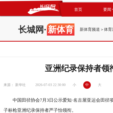
首页
要闻
长城网
·
新体育
新体育频道
体育
>
亚洲纪录保持者领
小
中
大
来源： 新华社
2026-07-03 22:30:00
中国田径协会7月3日公示爱知·名古屋亚运会田径
子标枪亚洲纪录保持者严子怡领衔。