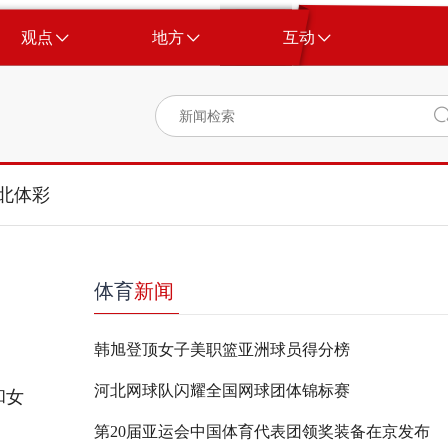
观点
地方
互动
北体彩
体育
新闻
韩旭登顶女子美职篮亚洲球员得分榜
河北网球队闪耀全国网球团体锦标赛
和女
第20届亚运会中国体育代表团领奖装备在京发布