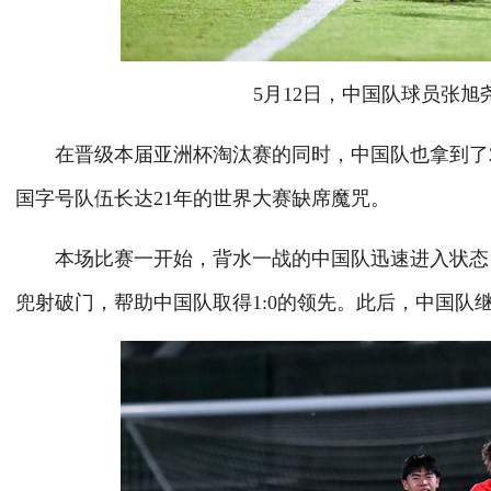
5月12日，中国队球员张
在晋级本届亚洲杯淘汰赛的同时，中国队也拿到了20
国字号队伍长达21年的世界大赛缺席魔咒。
本场比赛一开始，背水一战的中国队迅速进入状态，
兜射破门，帮助中国队取得1:0的领先。此后，中国队