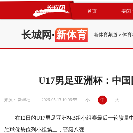
首页
要闻
长城网
·
新体育
新体育频道
体育
>
U17男足亚洲杯：中
小
中
大
来源： 新华社
2026-05-13 10:06:55
在12日的U17男足亚洲杯B组小组赛最后一轮较量中
胜球优势位列小组第二，晋级八强。