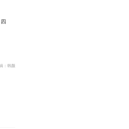
、四
辑：韩颜