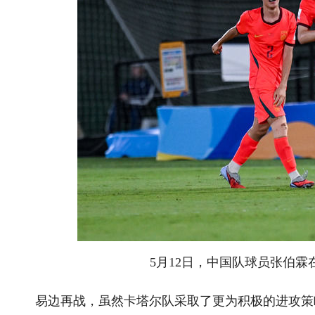
5月12日，中国队球员张伯
易边再战，虽然卡塔尔队采取了更为积极的进攻策略