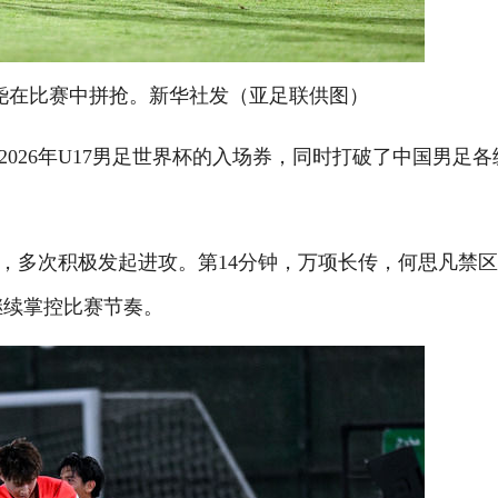
旭尧在比赛中拼抢。新华社发（亚足联供图）
26年U17男足世界杯的入场券，同时打破了中国男足各
多次积极发起进攻。第14分钟，万项长传，何思凡禁
继续掌控比赛节奏。