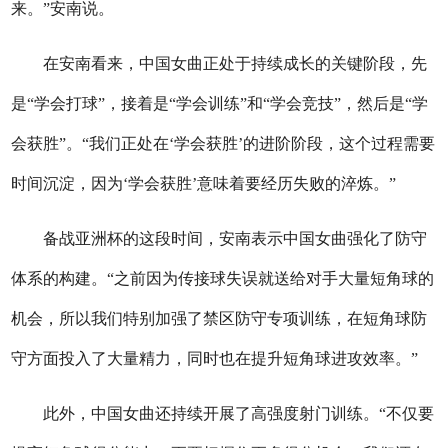
来。”安南说。
在安南看来，中国女曲正处于持续成长的关键阶段，先
是“学会打球”，接着是“学会训练”和“学会竞技”，然后是“学
会获胜”。“我们正处在‘学会获胜’的进阶阶段，这个过程需要
时间沉淀，因为‘学会获胜’意味着要经历失败的淬炼。”
备战亚洲杯的这段时间，安南表示中国女曲强化了防守
体系的构建。“之前因为传接球失误就送给对手大量短角球的
机会，所以我们特别加强了禁区防守专项训练，在短角球防
守方面投入了大量精力，同时也在提升短角球进攻效率。”
此外，中国女曲还持续开展了高强度射门训练。“不仅要