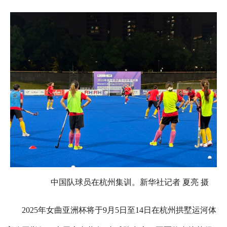
中国队球员在杭州集训。新华社记者 夏亮 摄
2025年女曲亚洲杯将于9月5日至14日在杭州拱墅运河体