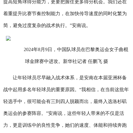
提高短角球得分能力，更要把握住更多得分机会。我们还在
着重提升比赛节奏控制能力，在加快传导速度的同时化繁为
简，避免过度复杂的战术执行。”安南说。
2024年8月9日，中国队球员在巴黎奥运会女子曲棍
球金牌赛中进攻。新华社记者 任鹏飞 摄
让年轻球员尽早融入战术体系，是安南在本届亚洲杯备
战中起用多名年轻球员的重要原因。“我相信，在当前这批年
轻选手中，很可能会有三到四人脱颖而出，最终入选洛杉矶
奥运会的参赛阵容。”安南说，这些年轻人带来的不仅是活
力，更是训练中的良性竞争，她们的速度、体能和持续奔跑