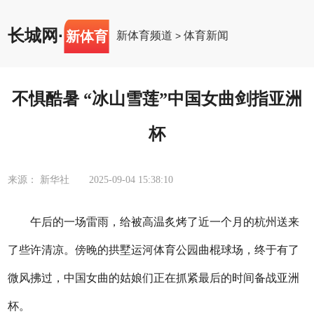
长城网
·
新体育
新体育频道
体育新闻
>
不惧酷暑 “冰山雪莲”中国女曲剑指亚洲
杯
来源： 新华社
2025-09-04 15:38:10
午后的一场雷雨，给被高温炙烤了近一个月的杭州送来
了些许清凉。傍晚的拱墅运河体育公园曲棍球场，终于有了
微风拂过，中国女曲的姑娘们正在抓紧最后的时间备战亚洲
杯。