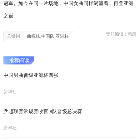
冠军。如今在同一片场地，中国女曲同样渴望着，再登亚洲
之巅。
责任编辑：韩颜
关键词
曲棍球,中国队,亚洲杯
推荐阅读
中国男曲晋级亚洲杯四强
新华社
乒超联赛常规赛收官 8队晋级总决赛
新华社