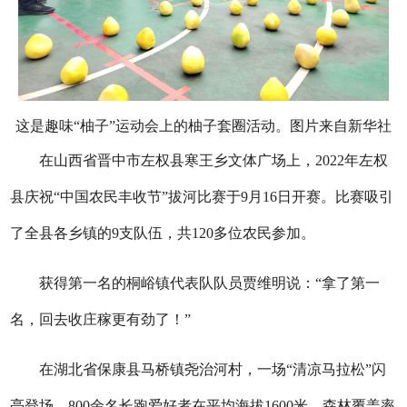
这是趣味“柚子”运动会上的柚子套圈活动。图片来自新华社
在山西省晋中市左权县寒王乡文体广场上，2022年左权
县庆祝“中国农民丰收节”拔河比赛于9月16日开赛。比赛吸引
了全县各乡镇的9支队伍，共120多位农民参加。
获得第一名的桐峪镇代表队队员贾维明说：“拿了第一
名，回去收庄稼更有劲了！”
在湖北省保康县马桥镇尧治河村，一场“清凉马拉松”闪
亮登场，800余名长跑爱好者在平均海拔1600米、森林覆盖率