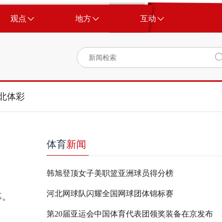
观点
地方
互动
北体彩
体育
新闻
韩旭登顶女子美职篮亚洲球员得分榜
河北网球队闪耀全国网球团体锦标赛
幕。
第20届亚运会中国体育代表团领奖装备在京发布