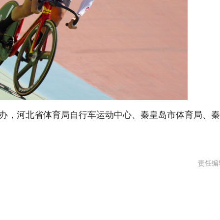
，河北省体育局自行车运动中心、秦皇岛市体育局、秦
责任编