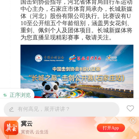
国击剑协会指导，河北省体育局自行车运动
中心主办，石家庄市体育局承办，长城新媒
体（河北）股份有限公司执行。比赛设有U
10至公开组五个年龄组别，涵盖男女花剑、
重剑、佩剑个人及团体项目。长城新媒体将
为您直播呈现精彩赛事，敬请关注。
正序浏览
有何高见，展开讲讲？
冀云
上半年规模以上工
打开App
加值同比增长5.8
冀资讯·云生活