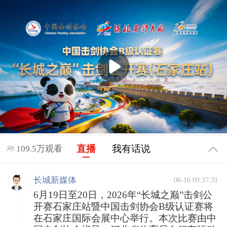
直播
我有话说
109.5万观看
长城新媒体
06-16 09:37:31
6月19日至20日，2026年“长城之巅”击剑公
开赛石家庄站暨中国击剑协会B级认证赛将
在石家庄国际会展中心举行。本次比赛由中