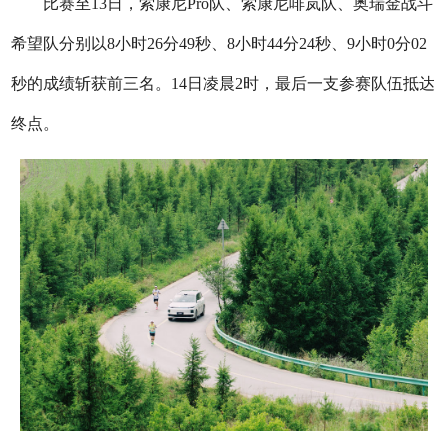
比赛至13日，索康尼Pro队、索康尼啡岚队、奥瑞金战斗
希望队分别以8小时26分49秒、8小时44分24秒、9小时0分02
秒的成绩斩获前三名。14日凌晨2时，最后一支参赛队伍抵达
终点。