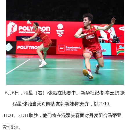
6月6日，程星（右）/张驰在比赛中。新华社记者 岑云鹏 摄
程星/张驰当天对阵队友郭新娃/陈芳卉，以21:19、
11:21、21:11取胜，他们将在混双决赛面对丹麦组合马蒂亚
斯/博尔。