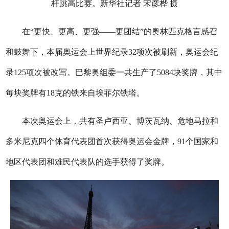
杆跳高比赛。新华社记者 宋彦桦 摄
在“更快、更高、更强——更团结”的奥林匹克格言感召
和鼓舞下，本届奥运会上世界纪录32项次被刷新，奥运会纪
录125项次被改写。巴黎奥组委一共生产了5084块奖牌，其中
每块奖牌有18克的铁来自埃菲尔铁塔。
本次奥运会上，共有圣卢西亚、博茨瓦纳、危地马拉和
多米尼克四个体育代表团首次获得奥运会金牌，91个国家和
地区代表团和难民代表队的选手获得了奖牌。